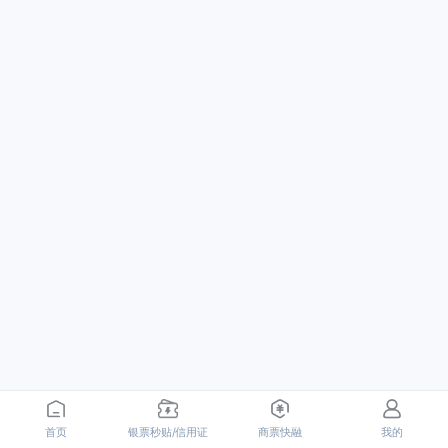
首页
银票秒贴/信用证
商票快融
我的