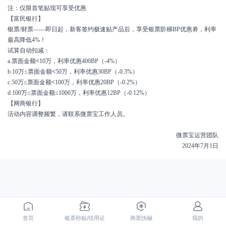
注：仅限首笔贴现可享受优惠
【富民银行】
银票/财票——即日起，新客签约极速贴产品后，享受银票阶梯BP优惠劵，利率
最高降低4%！
试算自动扣减：
a.票面金额
<
10万，利率优惠400BP（-4%）
b.10万≤票面金额
<
50万，利率优惠30BP（-0.3%）
c.50万≤票面金额
<
100万，利率优惠20BP（-0.2%）
d.100万≤票面金额≤1000万，利率优惠12BP（-0.12%）
【网商银行】
活动内容调整频繁，请联系微票宝工作人员。
微票宝运营团队
2024年7月1日
首页
银票秒贴/信用证
商票快融
我的