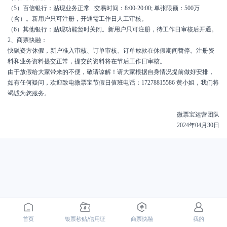
（5）百信银行：贴现业务正常 交易时间：8:00-20:00; 单张限额：500万
（含）。新用户只可注册，开通需工作日人工审核。
（6）其他银行：贴现功能暂时关闭。新用户只可注册，待工作日审核后开通。
2、商票快融：
快融资方休假，新户准入审核、订单审核、订单放款在休假期间暂停。注册资
料和业务资料提交正常，提交的资料将在节后工作日审核。
由于放假给大家带来的不便，敬请谅解！请大家根据自身情况提前做好安排，
如有任何疑问，欢迎致电微票宝节假日值班电话：17278815586 黄小姐，我们将
竭诚为您服务。
微票宝运营团队
2024年04月30日
首页
银票秒贴/信用证
商票快融
我的