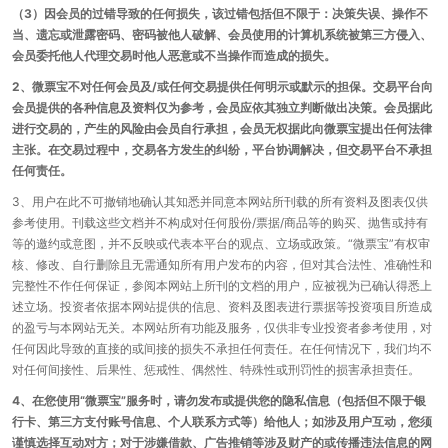
（3）因会员的过错导致的任何损失，该过错包括但不限于：决策失误、操作不
当、遗忘或泄露密码、密码被他人破解、会员使用的计算机系统被第三方侵入、
会员委托他人代理交易时他人恶意或不当操作而造成的损失。
2、微票宝不对任何会员及/或任何交易提供任何明示或默示的担保。交易平台向
会员提供的各种信息及资料仅为参考，会员应依其独立判断做出决策。会员据此
进行交易的，产生的风险由会员自行承担，会员无权据此向微票宝提出任何法律
主张。在交易过程中，交易各方发生的纠纷，平台协调解决，但交易平台不承担
任何责任。
3、用户在此不可撤销地确认其知悉并同意本网站所刊载的所有资料及图表仅供
参考使用。刊载这些文档并不构成对任何股份/票据/商品等的购买、抛售或持有
等的邀约或意图，并不反映或代表本平台的观点、立场或政策。“微票宝”有权审
核、修改、自行删除且无需通知所有用户发布的内容，但对其合法性、准确性和
完整性不作任何保证，参阅本网站上所刊的文档的用户，应被视为已确认得悉上
述立场。投资者依据本网站提供的信息、资料及图表进行票据等投资项目所造成
的盈亏与本网站无关。本网站所有功能及服务，仅供非专业投资者参考使用，对
任何因此导致的直接的或间接的损失不承担任何责任。在任何情况下，我们均不
对任何间接性、后果性、惩戒性、偶然性、特殊性或刑罚性的损害承担责任。
4、在您使用“微票宝”服务时，请勿发布或提供您的隐私信息（包括但不限于银
行卡、第三方支付账号信息、个人联系方式等）给他人；如涉及用户互动，您须
谨慎选择互动对方；对于涉嫌借款、广告推销等涉及财产的或传播违法信息的网