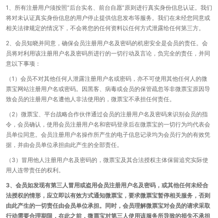
1、所有注册用户须按照“后台实名、前台自愿”原则进行真实身份信息认证。我们
将对未认证真实身份信息的用户停止提供信息发布等服务。我们在未经您同意或
相关法律规定的情况下，不会将您的任何资料以任何方式泄露给任何第三方。
2、会员知晓并同意，确保会员注册用户名及密码的机密安全是会员的责任。会
员将对利用该注册用户名及密码所进行的一切行动及言论，负完全的责任，并同
意以下事项：
（1）会员不对其他任何人泄露注册用户名或密码，亦不可使用其他任何人的微
票宝网站注册用户名或密码。因黑客、病毒或会员的保管疏忽等非微票宝原因导
致会员的注册用户名遭他人非法使用的，微票宝不承担任何责任。
（2）微票宝、平台战略合作伙伴通过会员的注册用户名及密码来识别会员的指
令，会员确认，使用会员注册用户名和密码登录后在微票宝的一切行为均代表会
员单位同意。会员注册用户名操作所产生的电子信息记录均为会员行为的有效凭
据，并由会员单位承担由此产生的全部责任。
（3）冒用他人注册用户名及密码的，微票宝及其合法授权主体保留追究实际使
用人连带责任的权利。
3、会员如发现有第三人冒用或盗用会员注册用户名及密码，或其他任何未经合
法授权的情形，应立即以有效方式通知微票宝，要求微票宝暂停相关服务，否则
由此产生的一切责任由会员单位承担。同时，会员理解微票宝对会员的请求采取
行动需要合理期限，在此之前，微票宝对第三人使用该服务所导致的损失不承担