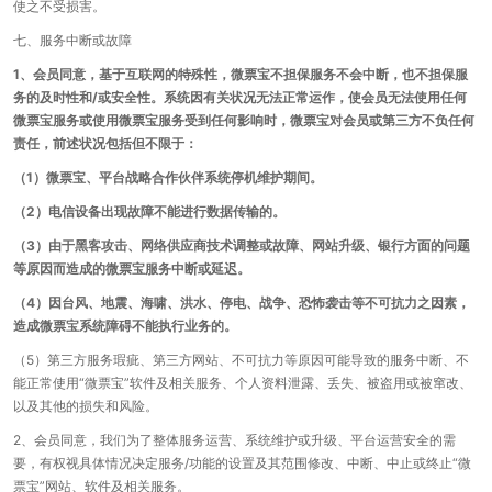
使之不受损害。
七、服务中断或故障
1、会员同意，基于互联网的特殊性，微票宝不担保服务不会中断，也不担保服
务的及时性和/或安全性。系统因有关状况无法正常运作，使会员无法使用任何
微票宝服务或使用微票宝服务受到任何影响时，微票宝对会员或第三方不负任何
责任，前述状况包括但不限于：
（1）微票宝、平台战略合作伙伴系统停机维护期间。
（2）电信设备出现故障不能进行数据传输的。
（3）由于黑客攻击、网络供应商技术调整或故障、网站升级、银行方面的问题
等原因而造成的微票宝服务中断或延迟。
（4）因台风、地震、海啸、洪水、停电、战争、恐怖袭击等不可抗力之因素，
造成微票宝系统障碍不能执行业务的。
（5）第三方服务瑕疵、第三方网站、不可抗力等原因可能导致的服务中断、不
能正常使用“微票宝”软件及相关服务、个人资料泄露、丢失、被盗用或被窜改、
以及其他的损失和风险。
2、会员同意，我们为了整体服务运营、系统维护或升级、平台运营安全的需
要，有权视具体情况决定服务/功能的设置及其范围修改、中断、中止或终止“微
票宝”网站、软件及相关服务。