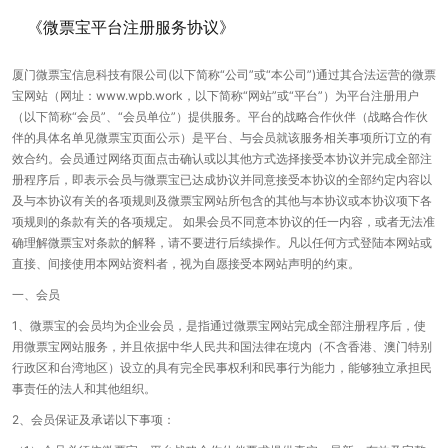
《微票宝平台注册服务协议》
厦门微票宝信息科技有限公司(以下简称“公司”或“本公司”)通过其合法运营的微票
宝网站（网址：www.wpb.work，以下简称“网站”或“平台”）为平台注册用户
（以下简称“会员”、“会员单位”）提供服务。平台的战略合作伙伴（战略合作伙
伴的具体名单见微票宝页面公示）是平台、与会员就该服务相关事项所订立的有
效合约。会员通过网络页面点击确认或以其他方式选择接受本协议并完成全部注
册程序后，即表示会员与微票宝已达成协议并同意接受本协议的全部约定内容以
及与本协议有关的各项规则及微票宝网站所包含的其他与本协议或本协议项下各
项规则的条款有关的各项规定。 如果会员不同意本协议的任一内容，或者无法准
确理解微票宝对条款的解释，请不要进行后续操作。凡以任何方式登陆本网站或
直接、间接使用本网站资料者，视为自愿接受本网站声明的约束。
一、会员
1、微票宝的会员均为企业会员，是指通过微票宝网站完成全部注册程序后，使
用微票宝网站服务，并且依据中华人民共和国法律在境内（不含香港、澳门特别
行政区和台湾地区）设立的具有完全民事权利和民事行为能力，能够独立承担民
事责任的法人和其他组织。
2、会员保证及承诺以下事项：