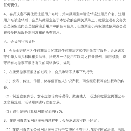
任何责任。
4、会员决定不再使用注册用户名时，并向微票宝申请注销该注册用户名。注册
用户名被注销后，会员与微票宝基于本协议的合同关系终止，微票宝没有义务为
会员保留或向会员披露注册用户中的任何信息，但微票宝仍有权继续使用该会员
在接受网站服务期间发布的所有信息。
六、会员的守法义务
1、会员承诺绝不为任何非法目的或以任何非法方式使用微票宝服务，并承诺遵
守中华人民共和国相关法律、法规及一切使用互联网之行业惯例、国际惯例，遵
守所有与微票宝服务有关的网络协议、规则。
2、在接受微票宝服务的过程中，会员承诺不从事下列行为：
（1）发表、传送、传播、储存侵害他人知识产权、商业秘密权等合法权利的内
容。
（2）制造虚假身份、发布虚假信息等误导、欺骗他人，或违背微票宝页面公布
之交易规则、活动规则进行虚假交易。
（3）进行危害计算机网络安全的行为。
3、在使用微票宝网站服务的过程中，会员承诺遵守以下约定：
（1）在使用微票宝公司网站服务过程中实施的所有行为均遵守国家法律、法规