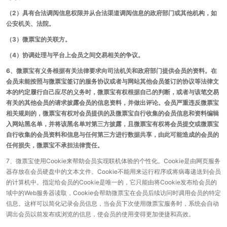
（2）具有合法调阅信息权限并从合法渠道调阅信息的政府部门或其他机构，如
公安机关、法院。
（3）微票宝的关联方。
（4）协调处理与平台上会员之间交易相关的争议。
6、微票宝有义务根据有关法律要求向司法机关和政府部门提供会员的资料。在
会员未能按照与微票宝签订的服务协议或者与网站其他会员签订的协议等法律文
本的约定履行自己应尽的义务时，微票宝有权根据自己的判断，或者与该笔交易
有关的其他会员的请求披露会员的信息资料，并做出评论。会员严重违反微票宝
相关规则的，微票宝有权对会员提供的及微票宝自行收集的会员信息和资料编辑
入网站黑名单，并将该黑名单对第三方披露，且微票宝有权将会员提交或微票宝
自行收集的会员资料和信息与任何第三方进行数据共享，由此可能造成的会员的
任何损失，微票宝不承担法律责任。
7、微票宝使用Cookie来帮助会员实现联机体验的个性化。Cookie是由网页服务
器存放在会员硬盘中的文本文件。Cookie不能用来运行程序或将病毒递送到会员
的计算机中。指定给会员的Cookie是唯一的，它只能由将Cookie发布给会员的
域中的Web服务器读取，Cookie会帮助微票宝在会员后续访问时调用会员的特定
信息。这样可以简化记录会员信息，当会员下次使用微票宝服务时，系统会自动
调出会员以前发布或浏览的信息，使会员的使用变得更加便捷和高效。