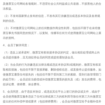
及微票宝公司网站各项规则，不违背社会公共利益或公共道德，不损害他人的合
法权益。
（2）不发布国家禁止发布的信息，不发布其它涉嫌违法或违反本协议及各类规
则的信息。
（3）不对微票宝公司网站上的任何数据作商业性利用，包括但不限于在未经微
票宝事先书面同意的情况下，以复制、传播等任何方式使用微票宝公司网站上展
示的资料。
4、会员了解并同意：
（1）违反上述承诺时，微票宝有权依据本协议的约定，做出相应处理或终止向
会员提供服务，且无须征得会员的同意或提前通知该会员。
（2）当会员的行为涉嫌违反法律法规或违反本协议和/或规则的，微票宝有权采
取相应措施，包括但不限于直接屏蔽、删除侵权信息，或直接停止提供服务。如
使微票宝遭受任何损失的（包括但不限于受到第三方的索赔、受到行政管理部门
的处罚等），会员还应当赔偿或补偿微票宝遭受的损失及（或）发生的费用，包
括诉讼费、律师费、保全费等。
5、会员同意，由于违反本协议，或违反其在平台上签订的协议或文件，或由于
会员使用微票宝服务违反了任何法律或第三方的权利而导致任何第三方向微票宝
提出的任何补偿申请或要求（包括律师费用），会员会对微票宝给予全额补偿并