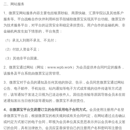
二、网站服务
1、微票宝网站服务内容主要包括银票秒贴、商票快融、汇票学院以及其他客户
服务等。平台战略合作伙伴利用科技手段辅助微票宝实现其平台功能。微票宝作
为技术服务平台，对平台的运营安全和稳定承担责任。用户合作的金融机构、非
金融机构发生如下情形的，平台免责：
（1）承兑人到期不承兑、不兑付；
（2）付款人资金不足；
（3）其他非平台因素。
2、微票宝通过网站（网址：www.wpb.work）为会员提供本合同约定的服务，
该服务及平台系统由微票宝运营管理。
3、微票宝对于会员的通知及任何其他的协议、告示，会员同意微票宝通过网站
公告、电子邮件、手机短信、站内通知等电子方式或常规的信件传递等方式进
行，该等通知于发送之日视为已送达收件人。因信息传输等原因导致会员未在前
述通知发出当日收到该等通知的，微票宝不承担责任。
4、在微票宝平台交易需订立的合同采用电子合同方式。
会员使用注册用户名登
录微票宝平台后，根据微票宝的相关规则或有关合同约定，在网站通过点击确认
或约定方式签订的电子合同，即视为会员单位真实意思表示并以会员单位名义签
订的合同，具有法律效力。会员应妥善保管自己的注册用户名和密码等注册信