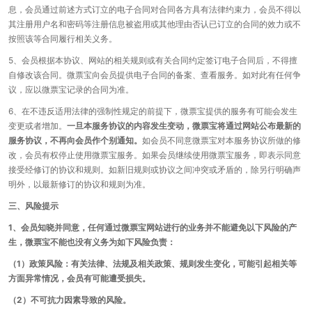
息，会员通过前述方式订立的电子合同对合同各方具有法律约束力，会员不得以
其注册用户名和密码等注册信息被盗用或其他理由否认已订立的合同的效力或不
按照该等合同履行相关义务。
5、会员根据本协议、网站的相关规则或有关合同约定签订电子合同后，不得擅
自修改该合同。微票宝向会员提供电子合同的备案、查看服务。如对此有任何争
议，应以微票宝记录的合同为准。
6、在不违反适用法律的强制性规定的前提下，微票宝提供的服务有可能会发生
变更或者增加。
一旦本服务协议的内容发生变动，微票宝将通过网站公布最新的
服务协议，不再向会员作个别通知。
如会员不同意微票宝对本服务协议所做的修
改，会员有权停止使用微票宝服务。如果会员继续使用微票宝服务，即表示同意
接受经修订的协议和规则。如新旧规则或协议之间冲突或矛盾的，除另行明确声
明外，以最新修订的协议和规则为准。
三、风险提示
1、会员知晓并同意，任何通过微票宝网站进行的业务并不能避免以下风险的产
生，微票宝不能也没有义务为如下风险负责：
（1）政策风险：有关法律、法规及相关政策、规则发生变化，可能引起相关等
方面异常情况，会员有可能遭受损失。
（2）不可抗力因素导致的风险。