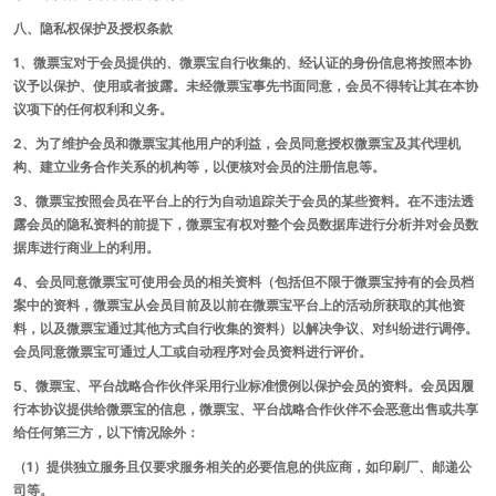
八、隐私权保护及授权条款
1、微票宝对于会员提供的、微票宝自行收集的、经认证的身份信息将按照本协
议予以保护、使用或者披露。未经微票宝事先书面同意，会员不得转让其在本协
议项下的任何权利和义务。
2、为了维护会员和微票宝其他用户的利益，会员同意授权微票宝及其代理机
构、建立业务合作关系的机构等，以便核对会员的注册信息等。
3、微票宝按照会员在平台上的行为自动追踪关于会员的某些资料。在不违法透
露会员的隐私资料的前提下，微票宝有权对整个会员数据库进行分析并对会员数
据库进行商业上的利用。
4、会员同意微票宝可使用会员的相关资料（包括但不限于微票宝持有的会员档
案中的资料，微票宝从会员目前及以前在微票宝平台上的活动所获取的其他资
料，以及微票宝通过其他方式自行收集的资料）以解决争议、对纠纷进行调停。
会员同意微票宝可通过人工或自动程序对会员资料进行评价。
5、微票宝、平台战略合作伙伴采用行业标准惯例以保护会员的资料。会员因履
行本协议提供给微票宝的信息，微票宝、平台战略合作伙伴不会恶意出售或共享
给任何第三方，以下情况除外：
（1）提供独立服务且仅要求服务相关的必要信息的供应商，如印刷厂、邮递公
司等。