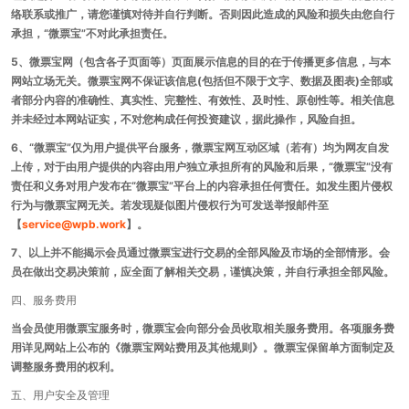
络联系或推广，请您谨慎对待并自行判断。否则因此造成的风险和损失由您自行
承担，“微票宝”不对此承担责任。
5、微票宝网（包含各子页面等）页面展示信息的目的在于传播更多信息，与本
网站立场无关。微票宝网不保证该信息(包括但不限于文字、数据及图表)全部或
者部分内容的准确性、真实性、完整性、有效性、及时性、原创性等。相关信息
并未经过本网站证实，不对您构成任何投资建议，据此操作，风险自担。
6、“微票宝”仅为用户提供平台服务，微票宝网互动区域（若有）均为网友自发
上传，对于由用户提供的内容由用户独立承担所有的风险和后果，“微票宝”没有
责任和义务对用户发布在“微票宝”平台上的内容承担任何责任。如发生图片侵权
行为与微票宝网无关。若发现疑似图片侵权行为可发送举报邮件至
【
service@wpb.work
】。
7、以上并不能揭示会员通过微票宝进行交易的全部风险及市场的全部情形。会
员在做出交易决策前，应全面了解相关交易，谨慎决策，并自行承担全部风险。
四、服务费用
当会员使用微票宝服务时，微票宝会向部分会员收取相关服务费用。各项服务费
用详见网站上公布的《微票宝网站费用及其他规则》。微票宝保留单方面制定及
调整服务费用的权利。
五、用户安全及管理