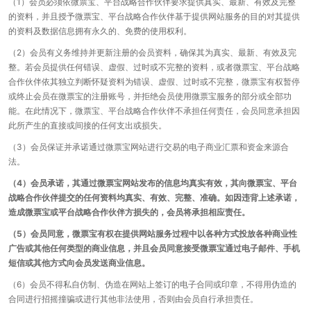
（1）会员必须依微票宝、平台战略合作伙伴要求提供真实、最新、有效及完整
的资料，并且授予微票宝、平台战略合作伙伴基于提供网站服务的目的对其提供
的资料及数据信息拥有永久的、免费的使用权利。
（2）会员有义务维持并更新注册的会员资料，确保其为真实、最新、有效及完
整。若会员提供任何错误、虚假、过时或不完整的资料，或者微票宝、平台战略
合作伙伴依其独立判断怀疑资料为错误、虚假、过时或不完整，微票宝有权暂停
或终止会员在微票宝的注册账号，并拒绝会员使用微票宝服务的部分或全部功
能。在此情况下，微票宝、平台战略合作伙伴不承担任何责任，会员同意承担因
此所产生的直接或间接的任何支出或损失。
（3）会员保证并承诺通过微票宝网站进行交易的电子商业汇票和资金来源合
法。
（4）会员承诺，其通过微票宝网站发布的信息均真实有效，其向微票宝、平台
战略合作伙伴提交的任何资料均真实、有效、完整、准确。如因违背上述承诺，
造成微票宝或平台战略合作伙伴方损失的，会员将承担相应责任。
（5）会员同意，微票宝有权在提供网站服务过程中以各种方式投放各种商业性
广告或其他任何类型的商业信息，并且会员同意接受微票宝通过电子邮件、手机
短信或其他方式向会员发送商业信息。
（6）会员不得私自仿制、伪造在网站上签订的电子合同或印章，不得用伪造的
合同进行招摇撞骗或进行其他非法使用，否则由会员自行承担责任。